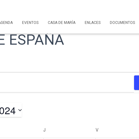
AGENDA
EVENTOS
CASA DE MARÍA
ENLACES
DOCUMENTOS
E ESPAÑA
2024
ÉRCOLES
J
JUEVES
V
VIERNES