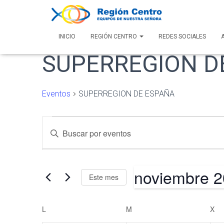
INICIO
REGIÓN CENTRO
REDES SOCIALES
SUPERREGION D
Eventos
SUPERREGION DE ESPAÑA
Eventos
Navegación
Introduce
la
palabra
de
clave.
noviembre 
Busca
Este mes
Eventos
búsqueda
Selecciona
para
la
la
L
LUNES
M
MARTES
X
MI
Calendario
y
fecha.
palabra