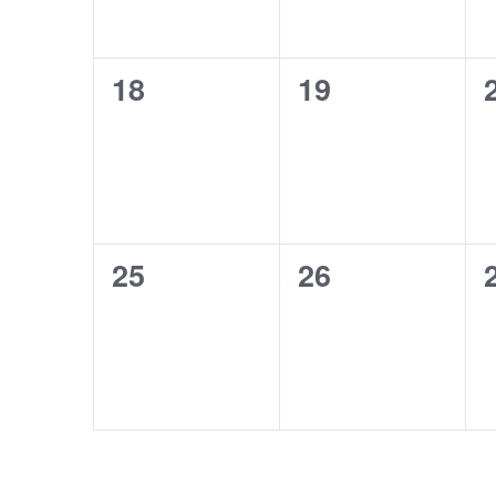
0
0
18
19
eventos,
eventos,
0
0
25
26
eventos,
eventos,