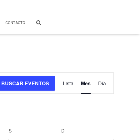
CONTACTO
Navegación
BUSCAR EVENTOS
Lista
Mes
Día
de
vistas
de
S
SÁBADO
D
DOMINGO