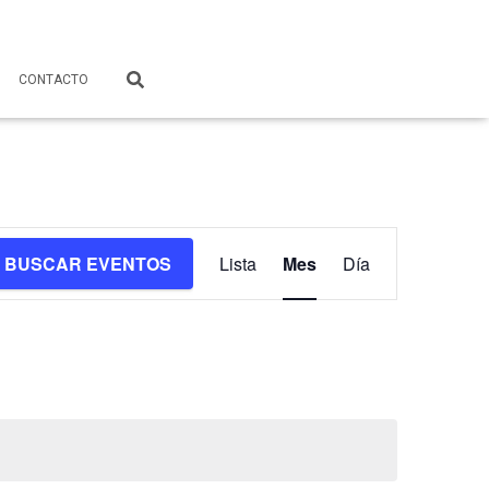
CONTACTO
Navegación
BUSCAR EVENTOS
Lista
Mes
Día
de
vistas
de
Evento