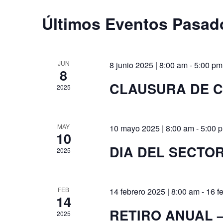
vistas
Últimos Eventos Pasad
Calendario
de
de
JUN
8 junio 2025 | 8:00 am
-
5:00 pm
Eventos
8
Eventos
CLAUSURA DE CUR
2025
MAY
10 mayo 2025 | 8:00 am
-
5:00 
10
DIA DEL SECTOR –
2025
FEB
14 febrero 2025 | 8:00 am
-
16 f
14
RETIRO ANUAL – 
2025