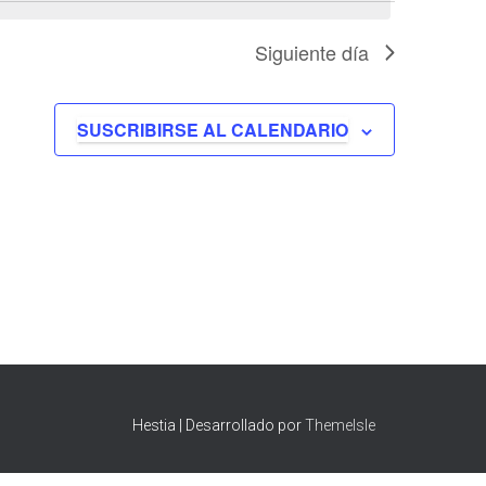
Evento
Siguiente día
SUSCRIBIRSE AL CALENDARIO
Hestia | Desarrollado por
ThemeIsle