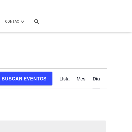
CONTACTO
Navegación
BUSCAR EVENTOS
Lista
Mes
Día
de
vistas
de