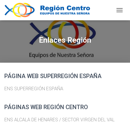
C
A
M
B
I
Enlaces Región
A
R
M
O
D
O
PÁGINA WEB SUPERREGIÓN ESPAÑA
D
E
N
ENS SUPERREGIÓN ESPAÑA
A
V
E
PÁGINAS WEB REGIÓN CENTRO
G
A
ENS
A
L
C
A
L
A
D
E
H
E
N
A
R
E
S
/
S
E
C
T
O
R
V
I
R
G
E
N
D
E
L
V
A
L
C
I